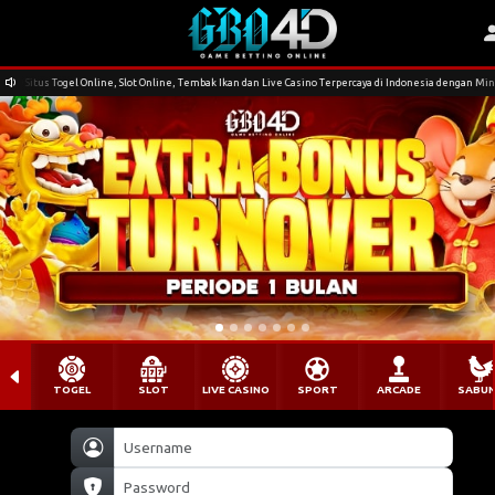
itus Togel Online, Slot Online, Tembak Ikan dan Live Casino Terpercaya di Indonesia dengan Minimal De
TOGEL
SLOT
LIVE CASINO
SPORT
ARCADE
SABU