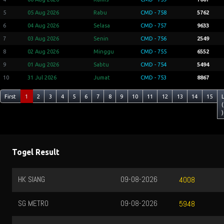
5
05 Aug 2026
Rabu
CMD - 758
5762
6
04 Aug 2026
Selasa
CMD - 757
9633
7
03 Aug 2026
Senin
CMD - 756
2549
8
02 Aug 2026
Minggu
CMD - 755
6552
9
01 Aug 2026
Sabtu
CMD - 754
5494
10
31 Jul 2026
Jumat
CMD - 753
8867
First
1
2
3
4
5
6
7
8
9
10
11
12
13
14
15
(
)
Togel Result
HK SIANG
09-08-2026
4008
SG METRO
09-08-2026
5948