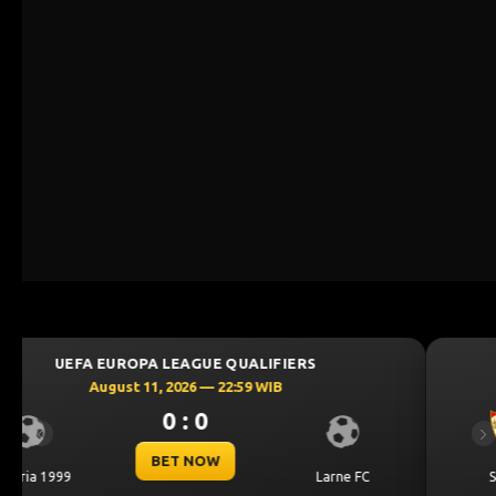
SPAIN LA LIGA
August 16, 2026 — 02:30 WIB
0 : 0
Previous
Ne
BET NOW
Sevilla
Rayo Vallecano