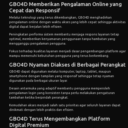
GBO4D Memberikan Pengalaman Online yang
Cepat dan Responsif
Melalui teknologi yang terus dikembangkan, GBO4D menghadirkan
pengalaman online dengan waktu akses yang lebih cepat sehingga aktivitas
digital dapat berjalan lebih efisien.
Peningkatan performa sistem membantu menjaga respons layanan tetap
optimal, memberikan kenyamanan penggunaan tanpa hambatan yang
mengganggu pengalaman pengguna.
Fokus terhadap kualitas layanan menjadi dasar pengembangan platform agar
mampu memenuhi kebutuhan pengguna yang terus berkembang.
GBO4D Nyaman Diakses di Berbagai Perangkat
GBO4D dapat digunakan melalui komputer, laptop, tablet, maupun
smartphone dengan tampilan yang responsif sehingga tetap nyaman
digunakan pada berbagai ukuran layar.
Desain antarmuka yang adaptif membantu pengguna memperoleh
pengalaman login yang konsisten tanpa perlu melakukan pengaturan
tambahan ketika berpindah perangkat.
Kemudahan akses menjadi salah satu prioritas agar seluruh layanan dapat
dinikmati dengan lebih praktis dan efisien.
GBO4D Terus Mengembangkan Platform
Digital Premium