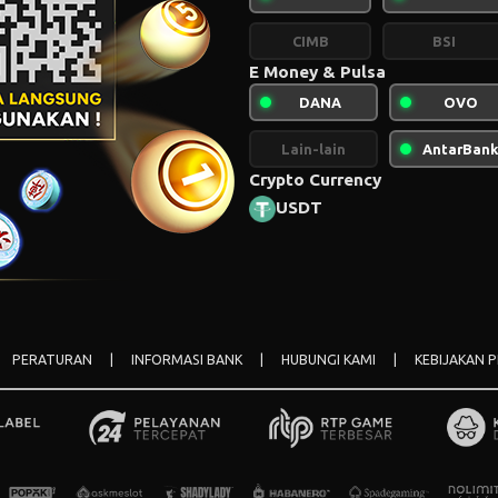
CIMB
BSI
E Money & Pulsa
DANA
OVO
Lain-lain
AntarBank
Crypto Currency
USDT
PERATURAN
|
INFORMASI BANK
|
HUBUNGI KAMI
|
KEBIJAKAN P