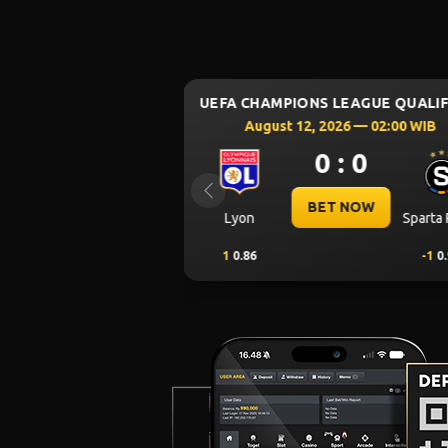
UEFA CHAMPIONS LEAGUE QUALIF
August 11, 2026 — 22:59 WIB
0 : 0
Previous
BET NOW
Union 
Bodo Glimt
Gill
0.75
0.82
-0.75