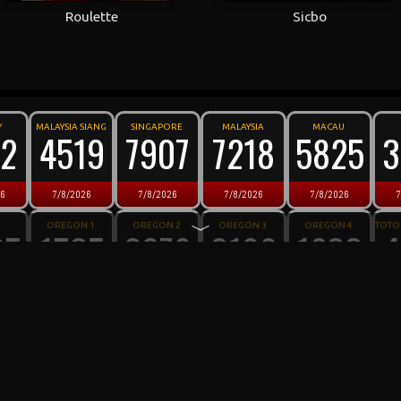
Roulette
Sicbo
Y
MALAYSIA SIANG
SINGAPORE
MALAYSIA
MACAU
12
4519
7907
7218
5825
3
26
7/8/2026
7/8/2026
7/8/2026
7/8/2026
7
N
OREGON 1
OREGON 2
OREGON 3
OREGON 4
TOTO
65
1535
6079
0198
1233
4
26
8/8/2026
8/8/2026
7/8/2026
7/8/2026
OTOMACAU 1900
TOTOMACAU 2200
TOTOMACAU 2300
PCSO
CAMBODIA
6303
9178
9141
6964
437
7/8/2026
7/8/2026
7/8/2026
7/8/2026
7/8/2026