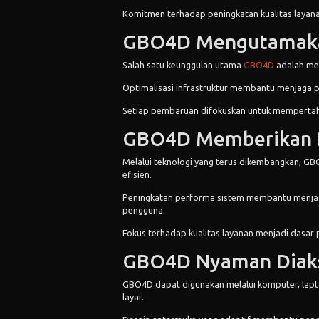
Komitmen terhadap peningkatan kualitas layan
GBO4D Mengutamakan
Salah satu keunggulan utama
GBO4D
adalah men
Optimalisasi infrastruktur membantu menjaga 
Setiap pembaruan difokuskan untuk mempertah
GBO4D Memberikan P
Melalui teknologi yang terus dikembangkan, GBO
efisien.
Peningkatan performa sistem membantu menja
pengguna.
Fokus terhadap kualitas layanan menjadi das
GBO4D Nyaman Diakse
GBO4D dapat digunakan melalui komputer, lapt
layar.