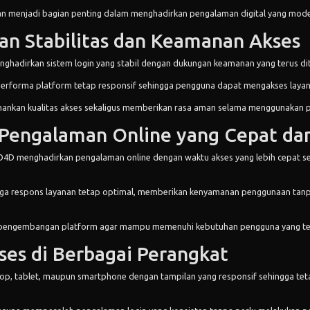
an menjadi bagian penting dalam menghadirkan pengalaman digital yang mode
 Stabilitas dan Keamanan Akses
ghadirkan sistem login yang stabil dengan dukungan keamanan yang terus dit
performa platform tetap responsif sehingga pengguna dapat mengakses layan
ankan kualitas akses sekaligus memberikan rasa aman selama menggunakan p
engalaman Online yang Cepat dan
4D menghadirkan pengalaman online dengan waktu akses yang lebih cepat sehin
ga respons layanan tetap optimal, memberikan kenyamanan penggunaan ta
ar pengembangan platform agar mampu memenuhi kebutuhan pengguna yang t
s di Berbagai Perangkat
op, tablet, maupun smartphone dengan tampilan yang responsif sehingga te